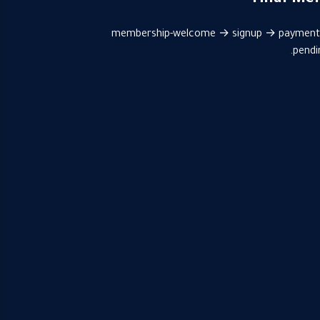
Hilal Me
قالب يعمل بتدفّق 5 صفحات. استخدم صفحات: /membership-welcome → signup → payment →
pendi